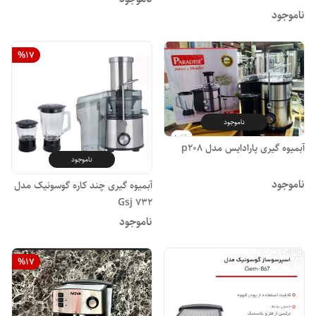
ناموجود
%
17
ناموجود
آبمیوه گیری پارادایس مدل p208
ناموجود
ناموجود
آبمیوه گیری چند کاره گوسونیک مدل
Gsj 732
ناموجود
%
17