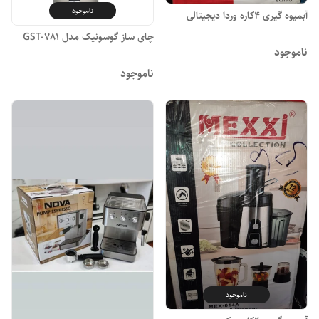
ناموجود
آبمیوه گیری ۴کاره وردا دیجیتالی
چای ساز گوسونیک مدل GST-781
ناموجود
ناموجود
ناموجود