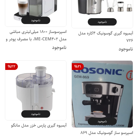
ناموجود
ناموجود
اسپرسوساز 1800 میلی‌لیتری مباشی
آبمیوه گیری گوسونیک ۴کاره مدل
مدل ME-CEM402، با مصرف پودر و
۷۲۶
کپسول قهوه، مناسب تهیه اسپرسو،
ناموجود
ناموجود
کاپوچینو و لانگو، دارای 1 عدد نازل
قهوه، سینی چکه گیر
%
22
%
21
ناموجود
ناموجود
آبمیوه گیری پارس خزر مدل مانگو
اسپرسو ساز گوسونیک مدل ۸۶۹