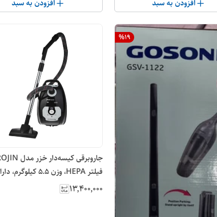
افزودن به سبد
افزودن به سبد
%
19
فیلتر HEPA، وزن 
عدد سری مجزا، سری جمع‌آوری مو، م
۱۳٬۴۰۰٬۰۰۰
قدرت 2200 وا