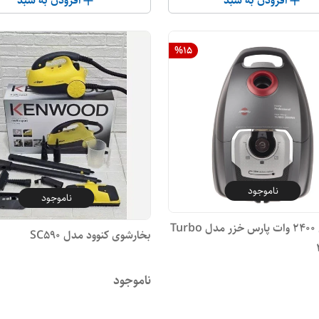
افزودن به سبد
افزودن به سبد
%
15
ناموجود
ناموجود
جاروبرقی 2400 وات پارس خزر مدل Turbo
بخارشوی کنوود مدل SC590
ناموجود