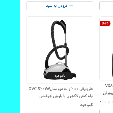
افزودن به سبد
%
25
ناموجود
ات آ ا گ مدل VX82-1-
جاروبرقی 2100 وات دوو مدلDVC-S221W
روبرقی
لوله کنفی لاکچری با پارویی چرخشی
۴۱٬۰۰۰٬۰۰
ناموجود