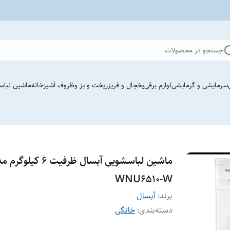
جستجو در محصولات
سرمایشی و گرمایشی
لوازم برقی
یخچال و فریزر
پخت و پز وظروف آشپزخانه
ماشین لباس
ماشین لباسشویی آبسال ظرفیت ۶ کیلو
WNU6510-W
برند:
آبسال
دسته‌بندی
:
خانگی