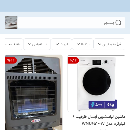
جستجو
جدیدترین
برندها
قیمت
دسته‌بندی
فقط محصولات
%
22
%
12
ماشین لباسشویی آبسال ظرفیت ۶
کیلوگرم مدل WNU6510-W