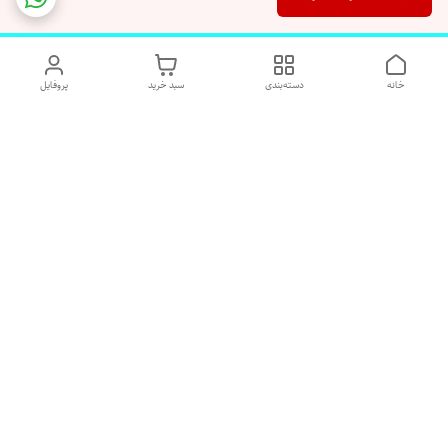
خانه
دسته‌بندی
سبد خرید
پروفایل
دسترسی سریع
تماس با ما
شکایات
درباره ما
قوانین و مقررات
رضایت مشتریان
هفت روز هفته پاسخگوی شما هستیم