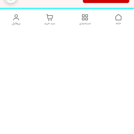
خانه
دسته‌بندی
سبد خرید
پروفایل
دسترسی سریع
تماس با ما
شکایات
درباره ما
قوانین و مقررات
رضایت مشتریان
هفت روز هفته پاسخگوی شما هستیم