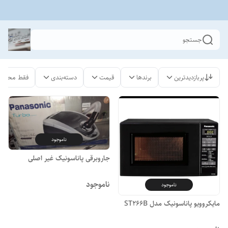
جستجو
پربازدیدترین
برندها
قیمت
دسته‌بندی
فقط محصول
ناموجود
جاروبرقی پاناسونیک غیر اصلی
ناموجود
ناموجود
مایکروویو پاناسونیک مدل ST266B