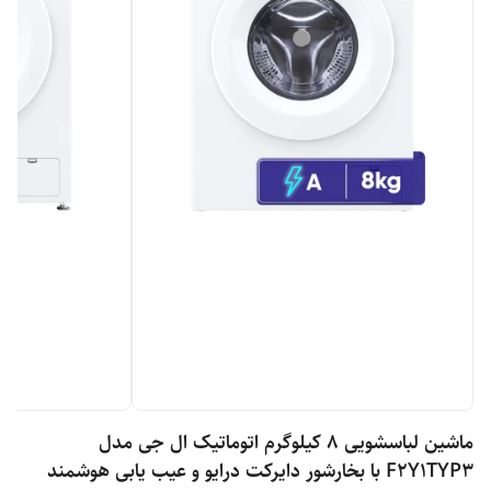
ماشین لباسشویی 8 کیلوگرم اتوماتیک ال جی مدل
F2Y1TYP3 با بخارشور دایرکت درایو و عیب یابی هوشمند