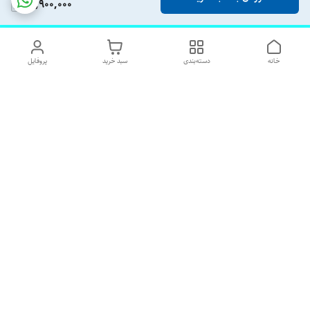
12,900,000
خانه
دسته‌بندی
سبد خرید
پروفایل
دسترسی سریع
تماس با ما
شکایات
درباره ما
قوانین و مقررات
رضایت مشتریان
هفت روز هفته پاسخگوی شما هستیم