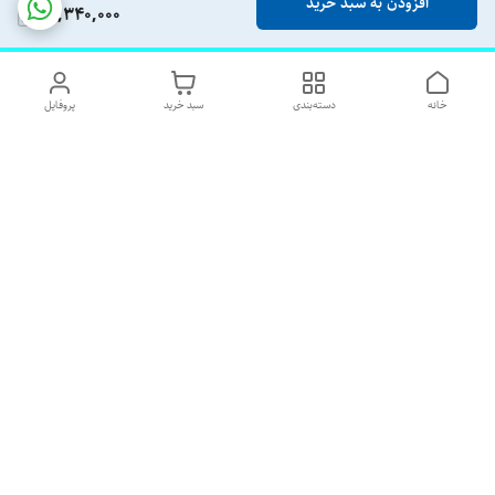
افزودن به سبد خرید
15,340,000
خانه
دسته‌بندی
سبد خرید
پروفایل
دسترسی سریع
تماس با ما
شکایات
درباره ما
قوانین و مقررات
رضایت مشتریان
هفت روز هفته پاسخگوی شما هستیم