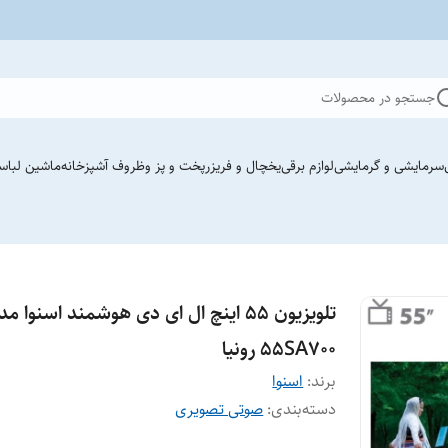
جستجو در محصولات
سرمایشی و گرمایشی
لوازم برقی
یخچال و فریزر
پخت و پز وظروف آشپزخانه
ماشین لباس
تلویزیون 55 اینچ ال ای دی هوشمند اسنوا م
55SA700 رونیا
برند:
اسنوا
دسته‌بندی
:
صوتی تصویری