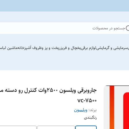
جستجو در محصولات
سرمایشی و گرمایشی
لوازم برقی
یخچال و فریزر
پخت و پز وظروف آشپزخانه
ماشین لباس
جاروبرقی ویلسون ٢۵٠٠وات کنترل رو دسته
vc-7500
برند:
ویلسون
رنگبندی