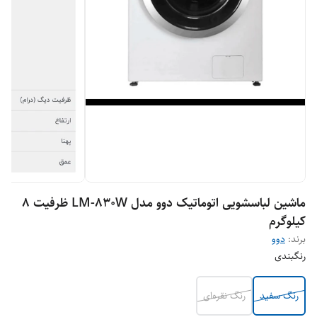
ماشین لباسشویی اتوماتیک دوو مدل LM-830W ظرفیت 8
کیلوگرم
برند:
دوو
رنگبندی
رنگ سفید
رنگ نقره‌ای