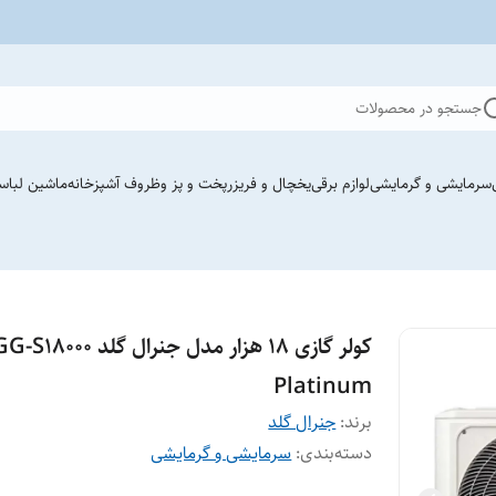
جستجو در محصولات
سرمایشی و گرمایشی
لوازم برقی
یخچال و فریزر
پخت و پز وظروف آشپزخانه
ماشین لباس
کولر گازی 18 هزار مدل جنرال گلد S18000
Platinum
برند:
جنرال گلد
دسته‌بندی
:
سرمایشی و گرمایشی