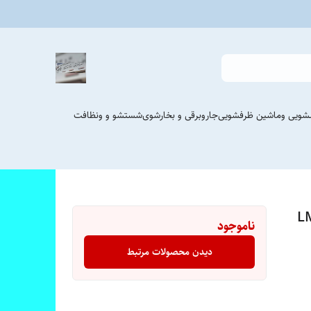
شویی وماشین ظرفشویی
جاروبرقی و بخارشوی
شستشو و ونظافت
ل LM-881S
ناموجود
دیدن محصولات مرتبط