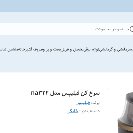
جستجو در محصولات
سرمایشی و گرمایشی
لوازم برقی
یخچال و فریزر
پخت و پز وظروف آشپزخانه
ماشین لباس
سرخ کن فیلیپس مدل na322
برند:
فیلیپس
دسته‌بندی
:
خانگی