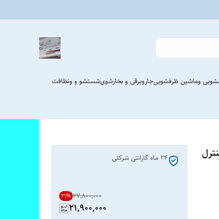
شویی وماشین ظرفشویی
جاروبرقی و بخارشوی
شستشو و ونظافت
2 وات دوو مدل DVC-LH22R کنترل
۲۴ ماه گارانتی شرکتی
۲۷٬۸۰۰٬۰۰۰
21
%
21,900,000