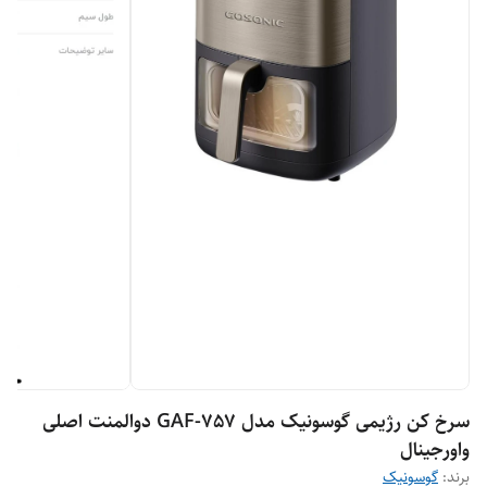
سرخ کن رژیمی گوسونیک مدل GAF-757 دوالمنت اصلی
واورجینال
برند:
گوسونیک