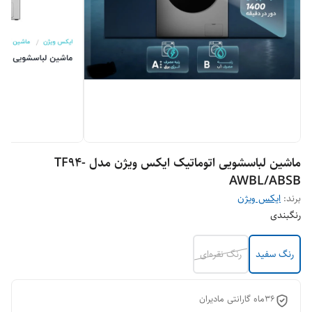
ماشین لباسشویی اتوماتیک ایکس ویژن مدل -TF94
AWBL/ABSB
برند:
ایکس ویژن
رنگبندی
رنگ سفید
رنگ نقره‌ای
۳۶ماه گارانتی مادیران