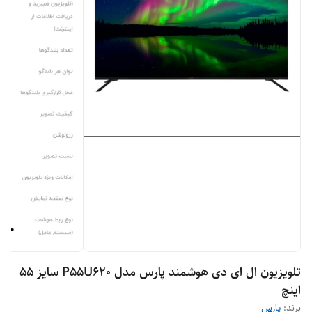
تلویزیون ال ای دی هوشمند پارس مدل P55U620 سایز 55
اینچ
برند:
پارس