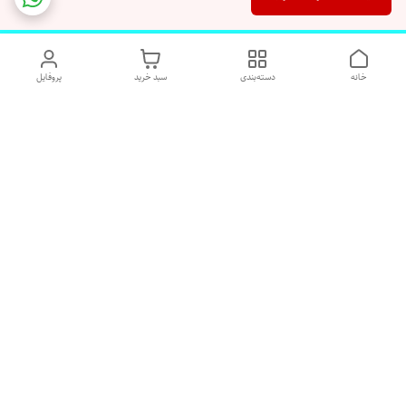
خانه
دسته‌بندی
سبد خرید
پروفایل
دسترسی سریع
تماس با ما
شکایات
درباره ما
قوانین و مقررات
رضایت مشتریان
هفت روز هفته پاسخگوی شما هستیم