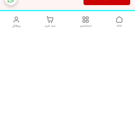
خانه
دسته‌بندی
سبد خرید
پروفایل
دسترسی سریع
تماس با ما
شکایات
درباره ما
قوانین و مقررات
رضایت مشتریان
هفت روز هفته پاسخگوی شما هستیم