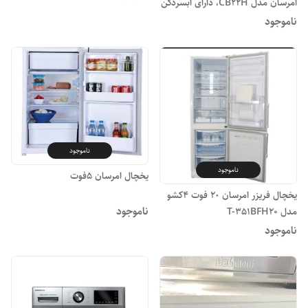
امرسان مدل CB22H، دارای آبسردکن
و انجماد سریع، با ارتفاع 197، عمق
ناموجود
66 و پهنای 66 سانتی‌متر، میزان
مصرف انرژی A، دارای 4 طبقه یخچال
و 4 کشو در فریزر، دارای سیستم
نوفراست، سیستم گردش هوای
چندگانه و سیستم عیب‌یاب هوشمند
ناموجود
ناموجود
یخچال امرسان ۵فوت
یخچال فریزر امرسان ٢٠ فوت 4کشو
ناموجود
مدل T-351BFH20
ناموجود