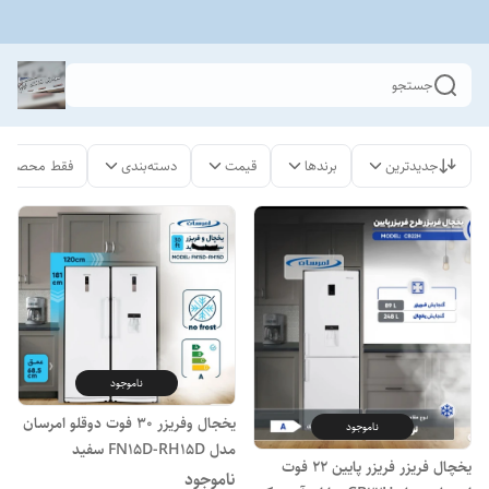
جستجو
جدیدترین
برندها
قیمت
دسته‌بندی
فقط محصولات
ناموجود
یخجال وفریزر 30 فوت دوقلو امرسان
ناموجود
مدل FN15D-RH15D سفید
یخچال فریزر فریزر پایین 22 فوت
ناموجود