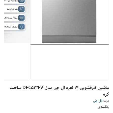
ماشین ظرفشویی 14 نفره ال جی مدل DFC513FV ساخت
کره
برند:
ال جی
رنگبندی