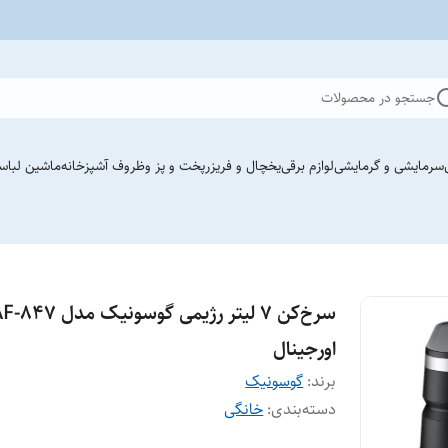
جستجو در محصولات
سرمایشی و گرمایشی
لوازم برقی
یخچال و فریزر
پخت و پز وظروف آشپزخانه
ماشین لباس
سرخ‌کن ۷ لیتر رژیمی گوسونیک 
اورجینال
برند:
گوسونیک
دسته‌بندی
:
خانگی