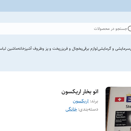
جستجو در محصولات
سرمایشی و گرمایشی
لوازم برقی
یخچال و فریزر
پخت و پز وظروف آشپزخانه
ماشین لباس
اتو بخار اریکسون
برند:
اریکسون
دسته‌بندی
:
خانگی