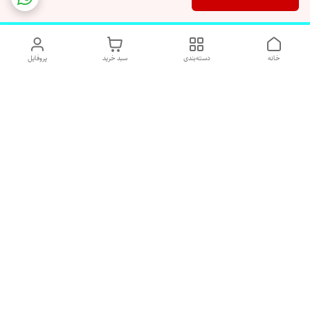
خانه
دسته‌بندی
سبد خرید
پروفایل
دسترسی سریع
تماس با ما
شکایات
درباره ما
قوانین و مقررات
رضایت مشتریان
هفت روز هفته پاسخگوی شما هستیم