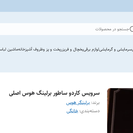
جستجو در محصولات
سرمایشی و گرمایشی
لوازم برقی
یخچال و فریزر
پخت و پز وظروف آشپزخانه
ماشین لباس
سرویس کاردو ساطور برلینگ هوس اصلی
برند:
برلینگر هوس
دسته‌بندی
:
خانگی