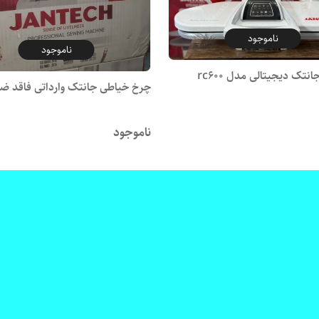
ناموجود
ناموجود
نتک دیجیتالی مدل rc600
چرخ خیاطی جانتک وارداتی فاقد ض
ناموجود