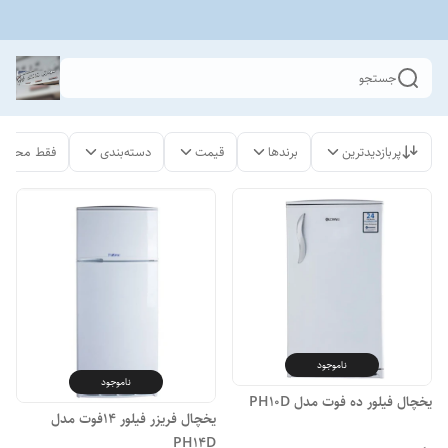
جستجو
پربازدیدترین
برندها
قیمت
دسته‌بندی
فقط محصول
ناموجود
ناموجود
یخچال فیلور ده فوت مدل PH10D
یخچال فریزر فیلور 14فوت مدل
PH14D